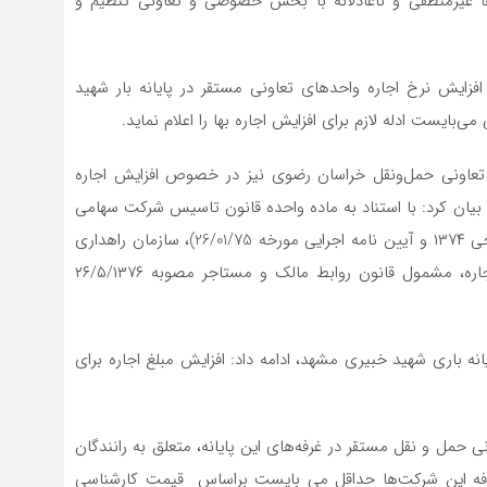
دادها غیرمنطقی و ناعادلانه با بخش خصوصی و تعاونی تنظیم و
افزایش نرخ اجاره واحدهای تعاونی مستقر در پایانه بار شهید
بایست ادله لازم برای افزایش اجاره بها را اعلام نماید.
تعاونی حمل‌ونقل خراسان رضوی نیز در خصوص افزایش اجاره
بیان کرد: با استناد به ماده واحده قانون تاسیس شرکت سهامی
خاص پایانه‌های عمومی وسایل نقلیه (مصوب ۱۳۶۷ و اصلاحی ۱۳۷۴ و آیین نامه اجرایی مورخه 26/01/75)، سازمان راهداری
و حمل‌ونقل جاده‌ای، تنها در خصوص تخلیه ملک مورد اجاره، مشمول قانون روابط مالک و مستاجر مصوبه ۲۶/۵/۱۳۷۶
اره غرفه‌های پایانه باری شهید خبیری مشهد، ادامه داد: افزایش مبلغ اجاره برای
 حمل و نقل مستقر در غرفه‌های این پایانه، متعلق به رانندگان
غرفه این شرکت‌ها حداقل می بایست براساس قیمت کارشناسی