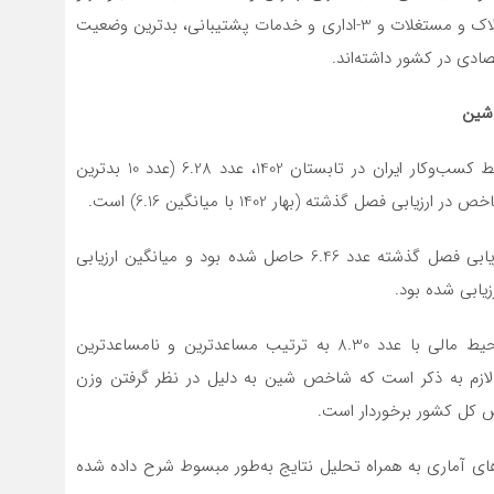
رشته فعالیت‌های 1- خدمات مربوط به تأمین جا و غذا، 2-املاک و مستغلات و 3-اداری و خدمات پشتیبانی، بدترین وضعیت
ادی در کشور داشته‌اند.
شین
بر اساس نظریه عمومی کارآفرینی شین، شاخص ملی محیط کسب‌وکار ایران در تابستان 1402، عدد 6.28 (عدد 10 بدترین
 گذشته (بهار 1402 با میانگین 6.16) است.
میانگین ارزیابی محیط اقتصادی عدد 6.58 است که در ارزیابی فصل گذشته عدد 6.46 حاصل شده بود و میانگین ارزیابی
بر این اساس، محیط حقوقی و قانونی با عدد 5.59 و محیط مالی با عدد 8.30 به ترتیب مساعدترین و نامساعدترین
 لازم به ذکر است که شاخص شین به دلیل در نظر گرفتن وزن
 کل کشور برخوردار است.
های آماری به همراه تحلیل نتایج به‌طور مبسوط شرح داده شده