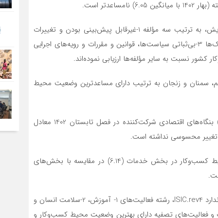
ساعدتر است.
در تابستان 1402 فعالان اقتصادی مشارکت‌کننده در این پایش، به ترتیب سه مؤلفه 1-غیرقابل پیش‌بینی بودن و تغییرات
قیمت مواد اولیه و محصولات 2-دشواری تأمین مالی از بانک‌ها 3-بی‌ثباتی سیاست‌ها، قوانین و مقررات و رویه‌های اجرایی
 کشور نسبت به سایر مؤلفه‌ها ارزیابی نموده‌اند.
این طرح در تابستان 1402 استان‌های قم، سمنان و زنجان به ترتیب دارای مساعدترین وضعیت محیط
بر اساس یافته‌های طرح، میانگین ظرفیت فعالیت (واقعی) بنگاه‌های اقتصادی شرکت‌کننده در فصل تابستان 1402 معادل
بر اساس نتایج این پایش در تابستان 1402، وضعیت محیط کسب‌وکار در بخش خدمات (6.14) در مقایسه با بخش‌های
در بین رشته فعالیت‌های اقتصادی برحسب طبقه‌بندی استاندارد ISIC.rev4، رشته فعالیت‌های 1- آموزش، 2-سلامت انسان و
سماند، فاضلاب و فعالیت‌های تصفیه دارای بهترین وضعیت محیط کسب‌وکار و