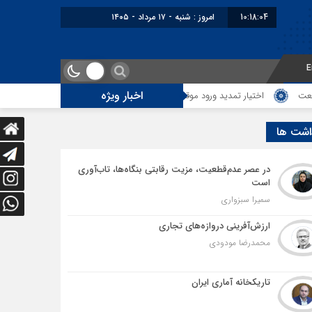
10:18:05
برابر با : Saturday - 8 August - 2026
E
اخبار ویژه
دید ورود موقت کالا و خودرو تا پایان شهریور ابلاغ شد
تمدید امکان استفادۀ واردک
اشت ها
در عصر عدم‌قطعیت، مزیت رقابتی بنگاه‌ها، تاب‌آوری
است
سمیرا سبزواری
ارزش‌آفرینی دروازه‌های تجاری
محمدرضا مودودی
تاریکخانه آماری ایران