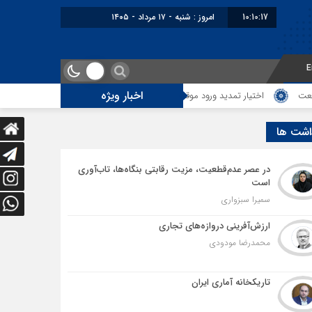
10:10:18
برابر با : Saturday - 8 August - 2026
E
اخبار ویژه
ید ورود موقت کالا و خودرو تا پایان شهریور ابلاغ شد
تمدید امکان استفادۀ واردکن
اشت ها
در عصر عدم‌قطعیت، مزیت رقابتی بنگاه‌ها، تاب‌آوری
است
سمیرا سبزواری
ارزش‌آفرینی دروازه‌های تجاری
محمدرضا مودودی
تاریکخانه آماری ایران