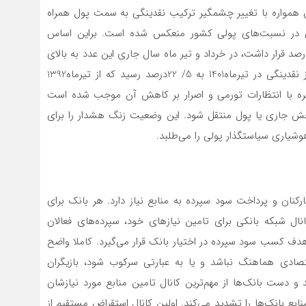
ن همواره با تغییر چشمگیر ترکیب نقدینگی به سمت پول همراه
خوبی در نسبت‌‌های پولی کشور منعکس شده است. براین اساس
حالی‌که در دوسال اخیر سهم پول از نقدینگی در سطح 20درصد قرار داشت، در خرداد و تیر ماه سال جاری این عدد به بالای
22درصد رسید و رکورد 9ساله خود را شکست. سهم پول از نقدینگی در تیرماه1401 به 5/ 22درصد رسید که از تیرماه1392
بهره با انتظارات تورمی و اصرار بر کاهش آن موجب شده است
 بخش جاری یا پول منتقل شود. این وضعیت زنگ هشدار را برای
یاری سیاستگذار پولی را می‌‌طلبد.
کنان و پرداخت سود سپرده به منابع نیاز دارد. هر بانک برای
انال شبکه بانکی برای تامین نیازهای خود، سپرده‌های فعالان
دف کسب سود سپرده در اختیار بانک قرار می‌‌گیرد. کاملا واضح
تصادی هماهنگ نباشد و یا به عبارتی سرکوب شود، بازیگران
 و دست بانک‌‌ها از مهم‌ترین کانال تامین منابع مورد نیازشان
ابع بانک‌‌ها را تشدید می‌‌کند. اولین کانال استقراض مستقیم از