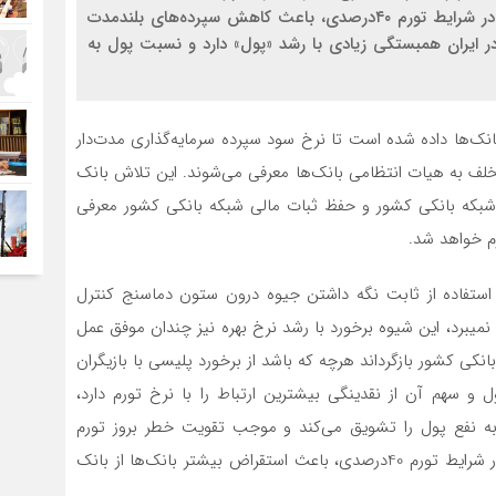
بانک‌ها خبر می‌دهند، تاکید بر تداوم نرخ سود دستوری در شرایط تورم ۴۰درصدی، باعث کاهش سپرده‌های بلندمدت
ر ایران همبستگی زیادی با رشد «پول» دارد و نسبت پول به
انک‌‌ها داده شده است تا نرخ سود سپرده سرمایه‌‌گذاری مدت‌دار
متخلف به هیات انتظامی بانک‌‌ها معرفی می‌‌شوند. این تلاش بانک
ر شبکه بانکی کشور و حفظ ثبات مالی شبکه بانکی کشور معرفی
م خواهد شد.
 استفاده از ثابت نگه داشتن جیوه درون ستون دماسنج کنترل
کنیم؛ بدون شک همان‌گونه که سرکوب دماسنج راه به جایی نمی‎برد، این شیوه برخورد با رشد نرخ بهره نیز چندان موفق عمل
بانکی کشور بازگرداند هرچه که باشد از برخورد پلیسی با بازیگران
ل و سهم آن از نقدینگی بیشترین ارتباط را با نرخ تورم دارد،
 به نفع پول را تشویق می‌‌کند و موجب تقویت خطر بروز تورم
قریب‌‌الوقوع می‌‌شود. همچنین اصرار به کاهش نرخ سود، در شرایط تورم 40درصدی، باعث استقراض بیشتر بانک‌ها از بانک