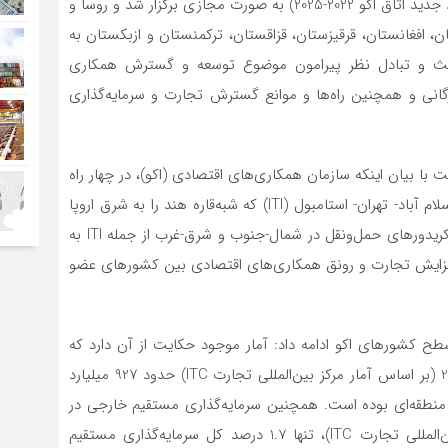
نشست روسای اتاق‌های بازرگانی و صنعت عضو اکو (رویکرد جدید اتاق اکو 2022-2025) به صورت مجازی برگزار شد و روسا و
ن، افغانستان، قرقیزستان، قزاقستان، ترکمنستان و ازبکستان به
بحث و تبادل نظر پیرامون موضوع توسعه و گسترش همکاری
ی و همچنین راه‌ها و موانع گسترش تجارت و سرمایه‌گذاری
با بیان اینکه سازمان همکاری‌های اقتصادی (اکو)، در چهار راه
کریدورهای شرق-غرب و شمال- جنوب از جمله کریدورهای اسلام آباد- تهران- استامبول (ITI) که شبه‌قاره هند را به شرق اروپا
متصل می‌کند، قرار دارد گفت: بی‌شک عملیاتی شدن طرح کریدورهای حمل‌ونقل در شمال-جنوب و شرق-غرب از جمله ITI به
افزایش تجارت و رونق همکاری‌های اقتصادی بین کشورهای عضو
طح کشورهای اکو ادامه داد: آمار موجود حکایت از آن دارد که
حجم مبادلات تجاری اخیر این سازمان با جهان در سال 2021 (بر اساس آمار مرکز بین‌المللی تجارت ITC) حدود 927 میلیارد
8. درصد سهم تجارت درون منطقه‌ای بوده است. همچنین سرمایه‌گذاری مستقیم خارجی در
کشورهای عضو نیز بر اساس آخرین آمار موجود (مرکز بین‌المللی تجارت ITC)، تنها 1.7 درصد کل سرمایه‌گذاری مستقیم