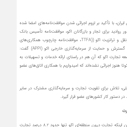
یران، با تأکید بر لزوم اجرائی شدن موافقت‌نامه‌های امضا شده
 روادید برای تجار و بازرگانان اکو، موافقت‌نامه تأسیس بانک
توسعه و تجارت اکو (ETDB)، موافقت‌نامه چارچوب حمل‌ونقل و ترانزیت اکو ((TTFA، موافقت‌نامه چارچوب همکاری‌های
تجاری اکو، موافقت‌نامه تجاری اکو (اکوتا) و موافقت‌نامه گسترش و حمایت از سرمایه‌گذاری خارجی اکو (APPI) گفت:
سعه تجارت اکو که آن هم در راستای ارائه خدمات و تسهیلات به
کوتا هنوز اجرائی نشده‌اند که امیدواریم با همکاری اتاق‌های عضو
قبلی، تلاش برای تقویت تجارت و سرمایه‌گذاری مشترک در سایر
د در دستور کار کشورهای عضو قرار گیرد.
رت
خسرو ناظری، دبیرکل سازمان اکو نیز در این نشست با بیان اینکه تجارت درون منطقه‌ای اکو تنها حدود 8.2 درصد تجارت