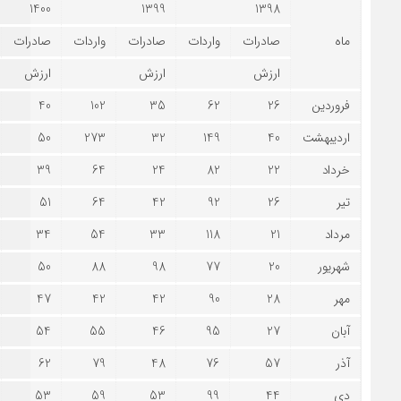
1400
1399
1398
ماه
صادرات
واردات
صادرات
واردات
صادرات
ارزش
ارزش
ارزش
فروردین
26
62
35
102
40
اردیبهشت
40
149
32
273
50
خرداد
22
82
24
64
39
تیر
26
92
42
64
51
مرداد
21
118
33
54
34
شهریور
20
77
98
88
50
مهر
28
90
42
42
47
آبان
27
95
46
55
54
آذر
57
76
48
79
62
دی
44
99
53
59
53