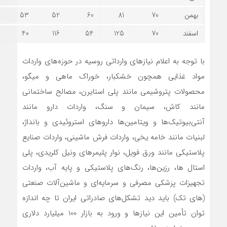
بهمن
70
81
60
52
53
اسفند
70
125
54
116
40
با توجه به اعلام نیازهای وارداتی روسیه در حوزه‌های واردات
مواد غذایی همچون خشکبار، خوراک ماهی و میگو،
محصولات پتروشیمی مانند پلی استایرن، مصالح ساختمانی
مانند کاش، سیمان و سنگ، واردات دارو مانند
آنتی‌بیوتیک‌ها و ویتامین‌ها داروهای استروئیدی و بانداژ،
لبنیات مانند خامه یخی، واردات فرش ماشینی، واردات صنایع
پلاستیکی مانند ورق فویل، نوار پلیمرهای ونیل کلریدی، پلی
استال ها، رزین‌ها، رنگ‌های پلاستیکی و پایه آب، واردات
تجهیزات پزشکی مصرفی و سرمایه‌ای و ماشین‌آلات صنعتی
(های تک) باید دید تشکل‌های صادراتی ایران تا چه اندازه
توان تأمین این نیازها و ورود به بازار 100 میلیارد دلاری