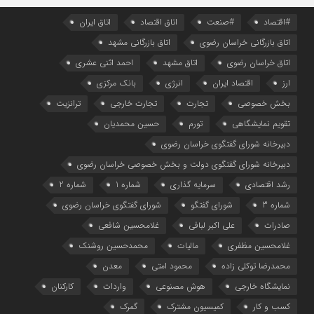
#اقتصاد
#صنعت
اتاق اقتصاد
اتاق ایران
اتاق بازرگانی خراسان رضوی
اتاق بازرگانی مشهد
اتاق خراسان رضوی
اتاق مشهد
احمد اثنی عشری
ارز
اقتصاد ایران
انرژی
بانک مرکزی
بخش خصوصی
تجارت
تجارت خارجی
ترانزیت
تقویم نمایشگاهی
تورم
حسین محمدیان
دبیرخانه شورای گفتگوی خراسان رضوی
دبیرخانه شورای گفتگوی دولت و بخش خصوصی خراسان رضوی
رشد اقتصادی
سرمایه گذاری
شماره 1
شماره 2
شماره 3
شورای گفتگو
شورای گفتگوی خراسان رضوی
صادرات
علی اکبر لبافی
غلامحسین شافعی
غلامحسین مظفری
مالیات
محمدحسین روشنک
محمدرضا توکلی زاده
محمود امتی
معدن
نمایشگاه خارجی
هوش مصنوعی
واردات
کارکنان
کسب و کار
کمیسیون مشترک
گمرک