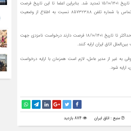
مجمع جهت رای‌دهی یا نامزدی انتخابات هیات مدیره، تا تاریخ 15/10/1401 تمدید شد. بنابراین اعضا تا این تاریخ فرصت
دارند از طریق مراجعه به معاونت بین‌الملل اتاق ایران یا تماس با شماره تلفن 85732388 نسبت به اطلاع از وضعیت
همچنین کلیه اعضایی که عضویت آن‌ها تایید شده است؛ حداکثر تا تاریخ 18/10/1401 فرصت دارند درخواست نامزدی جهت
ن‌الملل اتاق ایران ارایه کنند.
به غیر از مدیر عامل، لازم است همزمان با ارایه درخواست
 ارایه شود.
منبع : اتاق ایران
874 بازدید