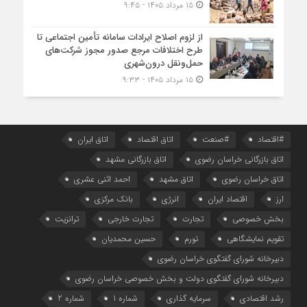
۱۵ مرداد ۱۴۰۵ - ۹:۴۵
از لزوم اصلاح ایرادات سامانه تأمین اجتماعی تا
طرح اختلافات مرجع صدور مجوز شرکت‌های
حمل‌ونقل درون‌شهری
۱۵ مرداد ۱۴۰۵ - ۹:۳۳
#اقتصاد
#صنعت
اتاق اقتصاد
اتاق ایران
اتاق بازرگانی خراسان رضوی
اتاق بازرگانی مشهد
اتاق خراسان رضوی
اتاق مشهد
احمد اثنی عشری
ارز
اقتصاد ایران
انرژی
بانک مرکزی
بخش خصوصی
تجارت
تجارت خارجی
ترانزیت
تقویم نمایشگاهی
تورم
حسین محمدیان
دبیرخانه شورای گفتگوی خراسان رضوی
دبیرخانه شورای گفتگوی دولت و بخش خصوصی خراسان رضوی
رشد اقتصادی
سرمایه گذاری
شماره 1
شماره 2