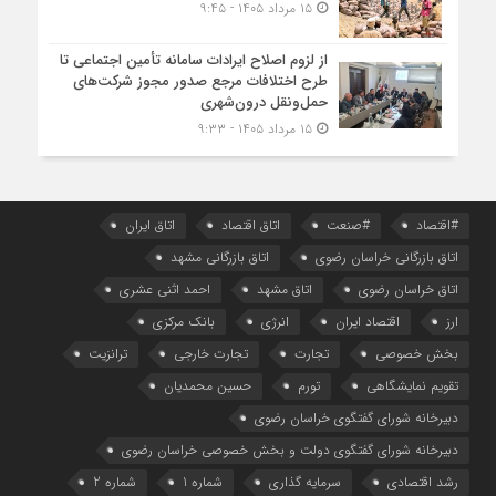
۱۵ مرداد ۱۴۰۵ - ۹:۴۵
از لزوم اصلاح ایرادات سامانه تأمین اجتماعی تا
طرح اختلافات مرجع صدور مجوز شرکت‌های
حمل‌ونقل درون‌شهری
۱۵ مرداد ۱۴۰۵ - ۹:۳۳
#اقتصاد
#صنعت
اتاق اقتصاد
اتاق ایران
اتاق بازرگانی خراسان رضوی
اتاق بازرگانی مشهد
اتاق خراسان رضوی
اتاق مشهد
احمد اثنی عشری
ارز
اقتصاد ایران
انرژی
بانک مرکزی
بخش خصوصی
تجارت
تجارت خارجی
ترانزیت
تقویم نمایشگاهی
تورم
حسین محمدیان
دبیرخانه شورای گفتگوی خراسان رضوی
دبیرخانه شورای گفتگوی دولت و بخش خصوصی خراسان رضوی
رشد اقتصادی
سرمایه گذاری
شماره 1
شماره 2