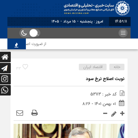
14:59:12
برابر با : Thursday - 6 August - 2026
از ضرورت اصلاح رویه‌های بازرسی
خانه
اقتصاد ایران
33
نوبت اصلاح نرخ سود
کد خبر : 5373
۰۱ بهمن ۱۴۰۱ - ۸:۲۶