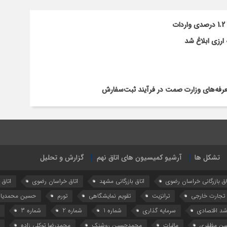
ارزی ابلاغ شد
تعرفه‌های وزارت صمت در فرآیند ثبت‌سفارش
تشکل ها
آرشیو کمیسیون های اتاق نهم
گزارش و تحلیل
اق بازرگانی خراسان رضوی
اتاق بازرگانی مشهد
اتاق خراسان رضوی
اتاق
تجارت خارجی
ترانزیت
تقویم نمایشگاهی
تورم
حسین محمدیا
شد اقتصادی
سرمایه گذاری
شماره 1
شماره 2
شماره 3
ین مظفری
مالیات
محمدحسین روشنک
محمدرضا توکلی زاده