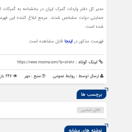
مدیر کل دفتر واردات گمرک ایران در بخشنامه به گمرکات
حمایتی دولت مشخص شدند. مرجع ابلاغ کننده این فهرس
شده است.
فهرست مذکور در
اینجا
قابل مشاهده است.
لینک کوتاه :
https://news.mccima.com/?p=57596
ارسال توسط :
روابط عمومی
منبع : مهر
246 بازدید
برچسب ها
کالای اساسی
نوشته های مشابه