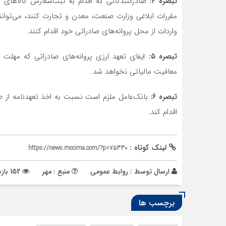
تبصره ۴‌‌:
صادرکنندگانی که اقدام به ثبت‌سفارش کالاهای
واردات از محل پروانه‌های صادراتی خود اقدام کنند.
تبصره ۵‌‌:
معافیت مالیاتی نخواهد شد.
تبصره ۶‌‌:
بانک‌عامل ملزم است نسبت به اخذ تعهدنامه از صاد
اقدام‌ کند.
لینک کوتاه :
https://news.mccima.com/?p=75330
ارسال توسط :
روابط عمومی
منبع : مهر
152 بازدید
برچسب ها