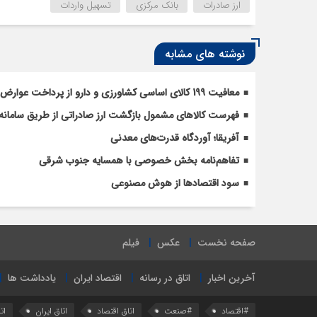
ارز صادرات
بانک مرکزی
تسهیل واردات
نوشته های مشابه
معافیت 199 کالای اساسی کشاورزی و دارو از پرداخت عوارض 1.2 درصدی واردات
فهرست کالاهای مشمول بازگشت ارز صادراتی از طریق سامانه 
آفریقا؛ آوردگاه قدرت‌های معدنی
تفاهم‌نامه بخش خصوصی با همسایه جنوب شرقی
سود اقتصاد‌ها از هوش مصنوعی
صفحه نخست
عکس
فیلم
آخرین اخبار
اتاق در رسانه
اقتصاد ایران
یادداشت ها
#اقتصاد
#صنعت
اتاق اقتصاد
اتاق ایران
ات