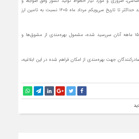
 اساسی، ضروری و مورد نیاز خطوط تولید کشور وفق ضوابط و
مقررات ابلاغی وزارت صنعت، معدن و تجارت کنند، می‌توانند حداکثر تا تاریخ سی‌ویکم مرداد ماه 1405 نسبت به تامین ارز
ایفای تعهد ارزی پروانه‌های صادراتی که مهلت ۱۵ ماهه آنان سررسید شده، مشمول بهره‌مندی از مشوق‌ها و
رکنندگان جهت بهره‌مندی از امکان فراهم شده در این ابلاغیه،