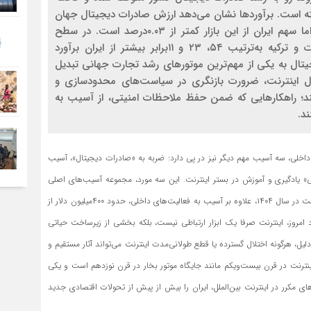
فته است. برآوردها نشان می‌دهد ارزش صادرات دیجیتال جهان
در سال۲۰۲۵ به حدود ۵هزار و ۲۰۰‌میلیارد دلار رسیده، اما سهم ایران از این بازار کمتر از ۰.۰۳درصد است. در سطح
منطقه‌ای نیز صادرات دیجیتال رژیم صهیونیستی، امارات و ترکیه به‌ترتیب ۵۴، ۲۳ و ۱۱برابر بیشتر از ایران برآورد
یتال به یکی از مهم‌ترین موتورهای رشد تجارت جهانی تبدیل
ال اینترنت، ضرورت بازنگری در سیاست‌های محدودسازی و
د؛ راهکارهایی که ضمن حفظ ملاحظات امنیتی، از آسیب به
د.
 داخلی، سه آسیب مهم دیگر نیز در پی دارد: ضربه به «صادرات دیجیتال»، آسیب
یادگیری و آموزش در بستر اینترنت. این سه مورد، مجموعه آسیب‌های اصلی
قطع اینترنت را تشکیل می‌دهند. بررسی آمارها نشان می‌دهد قطعی اینترنت در سال ۱۴۰۴، علاوه بر آسیب به فعالیت‌های داخلی، حدود ۴۰۰‌میلیون دلار از
 امروز، اینترنت صرفا یک ابزار ارتباطی نیست، بلکه بخشی از زیرساخت حیاتی
، هرگونه اختلال گسترده یا قطع طولانی‌مدت اینترنت می‌تواند آثار مستقیم و
 اینترنت در قرن بیست‌ویکم مانند جایگاه موتور بخار در قرن نوزدهم است و یکی
های مکرر در اینترنت بین‌الملل، ایران را بیش از پیش از تحولات اقتصادی جدید