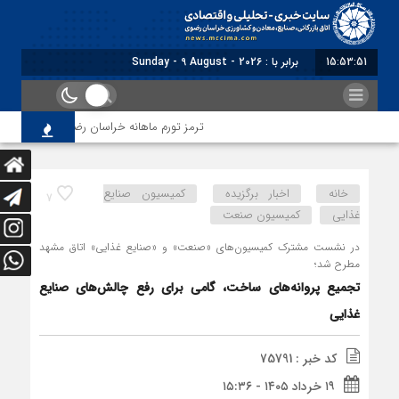
15:53:52
برابر با : Sunday - 9 August - 2026
ترمز تورم ماهانه خراسان رضوی کشیده شد؛ فشار معیشت
خانه
اخبار برگزیده
کمیسیون صنایع
7
غذایی
کمیسیون صنعت
در نشست مشترک کمیسیون‌های «صنعت» و «صنایع غذایی» اتاق مشهد
مطرح شد؛
تجمیع پروانه‌های ساخت، گامی برای رفع چالش‌های صنایع
غذایی
کد خبر : 75791
۱۹ خرداد ۱۴۰۵ - ۱۵:۳۶