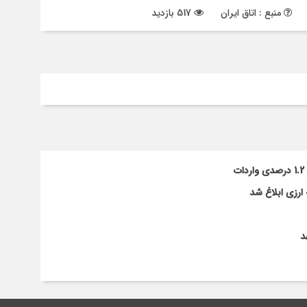
منبع : اتاق ایران
517 بازدید
ارزی ابلاغ شد
د