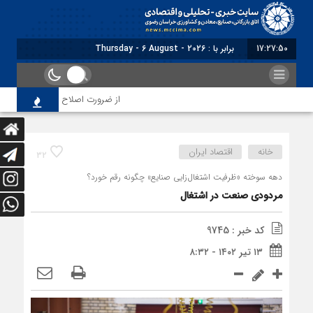
17:27:51
برابر با : Thursday - 6 August - 2026
از ضرورت اصلاح رویه‌های بازرسی تا لزو
خانه
اقتصاد ایران
32
دهه سوخته «ظرفیت اشتغال‌زایی صنایع» چگونه رقم خورد؟
مردودی صنعت در اشتغال
کد خبر : 9745
۱۳ تیر ۱۴۰۲ - ۸:۳۲