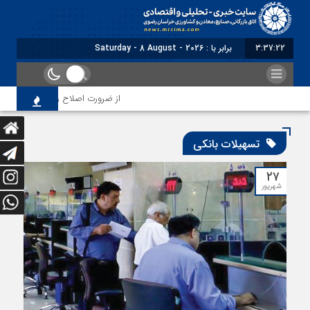
3:37:24
برابر با : Saturday - 8 August - 2026
از ضرورت اصلاح رویه‌های بازرسی تا لزوم اص
تسهیلات بانکی
۲۷
شهریور