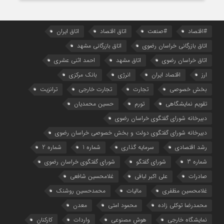
#اقتصاد
#صنعت
اتاق اقتصاد
اتاق ایران
اتاق بازرگانی خراسان رضوی
اتاق بازرگانی مشهد
اتاق خراسان رضوی
اتاق مشهد
احمد اثنی عشری
ارز
اقتصاد ایران
انرژی
بانک مرکزی
بخش خصوصی
تجارت
تجارت خارجی
ترانزیت
تقویم نمایشگاهی
تورم
حسین محمدیان
دبیرخانه شورای گفتگوی خراسان رضوی
دبیرخانه شورای گفتگوی دولت و بخش خصوصی خراسان رضوی
رشد اقتصادی
سرمایه گذاری
شماره 1
شماره 2
شماره 3
شورای گفتگو
شورای گفتگوی خراسان رضوی
صادرات
علی اکبر لبافی
غلامحسین شافعی
غلامحسین مظفری
مالیات
محمدحسین روشنک
محمدرضا توکلی زاده
محمود امتی
معدن
نمایشگاه خارجی
هوش مصنوعی
واردات
کارکنان