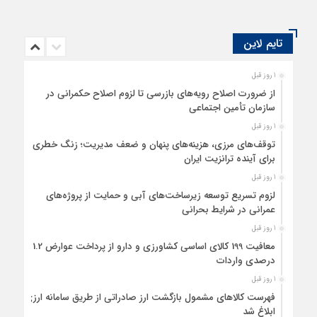
که مهم‌ترین آن، کاهش نقدینگی بانک‌ها است. با خشک شدن نقدینگی، امور
آتی بانک با مشکل مواجه شده و آنان را به سمت استقراض از بانک مرکزی
تایم لاین
سوق می‌دهد و در نتیجه آثار مخربی خواهد داشت. در ادامه به آثار منفی این
بخشنامه پرداخته خواهد شد.
1 روز قبل
از ضرورت اصلاح رویه‌های بازرسی تا لزوم اصلاح حکمرانی در
سازمان تأمین اجتماعی
1 روز قبل
توقف‌های مرزی، هزینه‌های پنهان و ضعف مدیریت؛ زنگ خطری
برای آینده ترانزیت ایران
1 روز قبل
لزوم تسریع توسعه زیرساخت‌های آبی و حمایت از پروژه‌های
عمرانی در شرایط بحرانی
1 روز قبل
معافیت 199 کالای اساسی کشاورزی و دارو از پرداخت عوارض 1.2
درصدی واردات
1 روز قبل
فهرست کالاهای مشمول بازگشت ارز صادراتی از طریق سامانه ارزی
ابلاغ شد