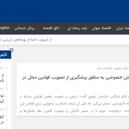
اد ایران
اقتصاد جهان
چند رسانه ای
اتاق اقتصاد
پرتال خدماتی
nglish
از ضرورت اصلاح رویه‌های بازرسی تا لزو
تایم
تاق مشهد خواستار شد:
1 روز قبل
از 
ش خصوصی به منظور پیشگیری از تصویب قوانین مخل در
تأم
1 روز قبل
توق
تاق بازرگانی خراسان رضوی گفت: تدوین و تصویب بعضی قوانین مرتبط با
آین
رشناسی انجام می‌گیرد که تاثیر آن ایجاد اختلال و مانع‌زایی برای فعالان این
1 روز قبل
ناد درخواست داریم تا در مسیر نگارش و تصویب قانون، نظر تشکل‌ها و
لزو
و ظرفیت‌ حضور نماینده بخش خصوصی در ساختارهای تصمیم‌ساز فراهم شود.
در 