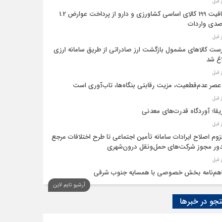
معافیت 199 کالای اساسی کشاورزی و دارو از پرداخت عوارض 1.2
دی واردات
ست کالاهای مشمول بازگشت ارز صادراتی از طریق سامانه ارزی
اغ شد
عصر عدم‌قطعیت، مزیت رقابتی بنگاه‌ها، تاب‌آوری است
یقا؛ آوردگاه قدرت‌های معدنی
لزوم اصلاح ایرادات سامانه تأمین اجتماعی تا طرح اختلافات مرجع
ر مجوز شرکت‌های حمل‌ونقل درون‌شهری
هم‌نامه بخش خصوصی با همسایه جنوب شرقی
آرشیو تایم لاین
 اقتصاد‌ها از هوش مصنوعی
و در خبرها