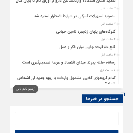
تمدید امکان استفادۀ واردکنندگان دارو از اوراق گام تا پایان سال
3 ساعت قبل
مصوبه تسهیلات گمرکی در شرایط اضطرار تمدید شد
3 ساعت قبل
گلوگاه‌های پنهان زنجیره تامین جهانی
4 ساعت قبل
فلج خلاقیت؛ جایی میان فکر و عمل
4 ساعت قبل
رسانه، حلقه پیوند میدان اقتصاد و عرصه تصمیم‌گیری است
5 ساعت قبل
کدام گروههای کالایی مشمول واردات با رویه جدید ارز اشخاص
شدند؟
آرشیو تایم لاین
5 ساعت قبل
جستجو در خبرها
بحران آینده، بحران شغل نیست
6 ساعت قبل
درس‌هایی برای توسعه تجارت خارجی