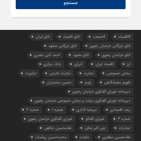
#اقتصاد
#صنعت
اتاق اقتصاد
اتاق ایران
اتاق بازرگانی خراسان رضوی
اتاق بازرگانی مشهد
اتاق خراسان رضوی
اتاق مشهد
احمد اثنی عشری
ارز
اقتصاد ایران
انرژی
بانک مرکزی
بخش خصوصی
تجارت
تجارت خارجی
ترانزیت
تقویم نمایشگاهی
تورم
حسین محمدیان
دبیرخانه شورای گفتگوی خراسان رضوی
دبیرخانه شورای گفتگوی دولت و بخش خصوصی خراسان رضوی
رشد اقتصادی
سرمایه گذاری
شماره 1
شماره 2
شماره 3
شورای گفتگو
شورای گفتگوی خراسان رضوی
صادرات
علی اکبر لبافی
غلامحسین شافعی
غلامحسین مظفری
مالیات
محمدحسین روشنک