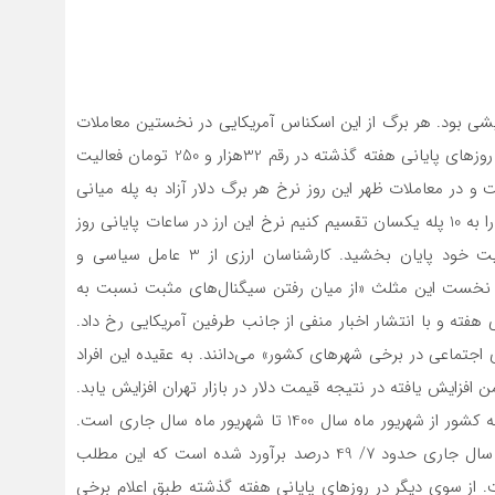
 تهران افزایشی بود. هر برگ از این اسکناس آمریکایی در نخستین معاملات
صبح روز گذشته با حدود 400 تومان افزایش نسبت به نرخ روز‌های پایانی هفته گذشته در رقم 32هزار و 250 تومان فعالیت
فت و در معاملات ظهر این روز نرخ هر برگ دلار آزاد به پله میانی
کانال 32 هزار تومانی رسید. در صورتی که هر کانال قیمتی را به 10 پله یکسان تقسیم کنیم نرخ این ارز در ساعات پایانی روز
گذشته روی پله‌های هفتم و هشتم کانال مذکور به فعالیت خود پایان بخشید. کارشناسان ارزی از 3 عامل سیاسی و
لع نخست این مثلث «از میان رفتن سیگنال‌های مثبت نسبت به
فته و با انتشار اخبار منفی از جانب طرفین آمریکایی رخ داد.
ی اجتماعی در برخی شهر‌های کشور» می‌دانند. به عقیده این افراد
 افزایش یافته در نتیجه قیمت دلار در بازار تهران افزایش یابد.
آخرین ضلع مثلث مذکور نیز افزایش نرخ تورم نقطه به نقطه کشور از شهریور ماه سال 1400 تا شهریور ماه سال جاری است.
طبق اعلام مرکز آمار کشور تورم نقطه به نقطه شهریور ماه سال جاری حدود 7/ 49 درصد برآورد شده است که این مطلب
 از سوی دیگر در روز‌های پایانی هفته گذشته طبق اعلام برخی