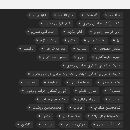
#اقتصاد
#صنعت
اتاق اقتصاد
اتاق ایران
اتاق بازرگانی خراسان رضوی
اتاق بازرگانی مشهد
اتاق خراسان رضوی
اتاق مشهد
احمد اثنی عشری
ارز
اقتصاد ایران
انرژی
بانک مرکزی
بخش خصوصی
تجارت
تجارت خارجی
ترانزیت
تقویم نمایشگاهی
تورم
حسین محمدیان
دبیرخانه شورای گفتگوی خراسان رضوی
دبیرخانه شورای گفتگوی دولت و بخش خصوصی خراسان رضوی
رشد اقتصادی
سرمایه گذاری
شماره 1
شماره 2
شماره 3
شورای گفتگو
شورای گفتگوی خراسان رضوی
صادرات
علی اکبر لبافی
غلامحسین شافعی
غلامحسین مظفری
مالیات
محمدحسین روشنک
محمدرضا توکلی زاده
محمود امتی
معدن
نمایشگاه خارجی
هوش مصنوعی
واردات
کارکنان