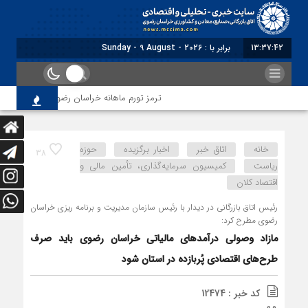
13:37:43
برابر با : Sunday - 9 August - 2026
ترمز تورم ماهانه خراسان رضوی کشیده شد؛ فشار معی
خانه
اتاق خبر
اخبار برگزیده
حوزه
38
ریاست
کمیسیون سرمایه‌گذاری، تأمین مالی و
اقتصاد کلان
رئیس اتاق بازرگانی در دیدار با رئیس سازمان مدیریت و برنامه ریزی خراسان
رضوی مطرح کرد:
مازاد وصولی درآمدهای مالیاتی خراسان رضوی باید صرف
طرح‌های اقتصادی پُربازده در استان شود
کد خبر : 12474