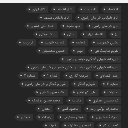
#اقتصاد
#صنعت
اتاق اقتصاد
اتاق ایران
اتاق بازرگانی خراسان رضوی
اتاق بازرگانی مشهد
اتاق خراسان رضوی
اتاق مشهد
احمد اثنی عشری
ارز
اقتصاد ایران
انرژی
بانک مرکزی
بخش خصوصی
تجارت
تجارت خارجی
ترانزیت
تقویم نمایشگاهی
تورم
حسین محمدیان
دبیرخانه شورای گفتگوی خراسان رضوی
دبیرخانه شورای گفتگوی دولت و بخش خصوصی خراسان رضوی
رشد اقتصادی
سرمایه گذاری
شماره 1
شماره 2
شماره 3
شورای گفتگو
شورای گفتگوی خراسان رضوی
صادرات
علی اکبر لبافی
غلامحسین شافعی
غلامحسین مظفری
مالیات
محمدحسین روشنک
محمدرضا توکلی زاده
محمود امتی
معدن
نمایشگاه خارجی
هوش مصنوعی
واردات
کارکنان
کسب و کار
کمیسیون مشترک
گمرک