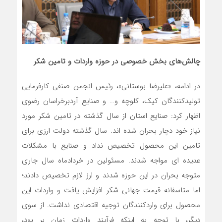
چالش‌های بخش خصوصی در حوزه واردات و تامین شکر
در ادامه، «علیرضا بوستانی»، رئیس اﻧﺠﻤﻦ ﺻﻨﻔﻲ ﻛﺎرﻓﺮﻣﺎﻳﻲ
توﻟﻴﺪﻛﻨﻨﺪﮔﺎن ﻛﻴﻚ، ﻛﻠﻮﭼﻪ و… و ﺻﻨﺎﻳﻊ آردﺑﺮﺧﺮاﺳﺎن رﺿﻮی
اظهار کرد: صنایع استان از سال گذشته در تامین شکر مورد
نیاز خود دچار بحران شده اند. سال گذشته دولت ارزی برای
تامین این محصول تخصیص نداد و صنایع با مشکلات
عدیده ای مواجه شدند. مسئولین در خردادماه سال جاری
متوجه بحران در این حوزه شدند و ارز لازم تخصیص دادند؛
اما متاسفانه قیمت جهانی شکر افزایش یافت و واردات این
محصول برای واردکنندگان توجیه اقتصادی نداشت. از سوی
دیگر، با توجه به اینکه فرآیند واردات زمان بر بود،