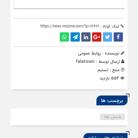
لینک کوتاه :
https://news.mccima.com/?p=14466
نویسنده : روابط عمومی
ارسال توسط :
falatouni
منبع : تسنیم
554 بازدید
برچسب ها
شمش طلا