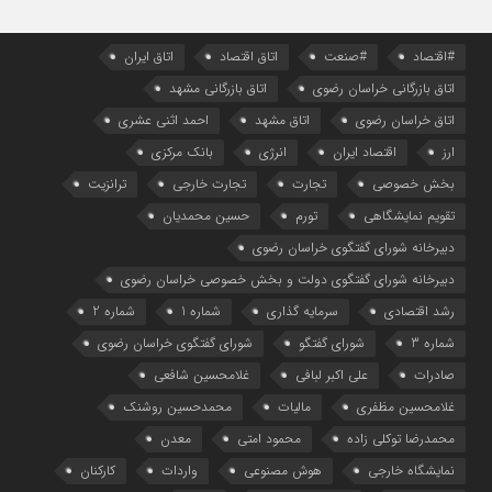
#اقتصاد
#صنعت
اتاق اقتصاد
اتاق ایران
اتاق بازرگانی خراسان رضوی
اتاق بازرگانی مشهد
اتاق خراسان رضوی
اتاق مشهد
احمد اثنی عشری
ارز
اقتصاد ایران
انرژی
بانک مرکزی
بخش خصوصی
تجارت
تجارت خارجی
ترانزیت
تقویم نمایشگاهی
تورم
حسین محمدیان
دبیرخانه شورای گفتگوی خراسان رضوی
دبیرخانه شورای گفتگوی دولت و بخش خصوصی خراسان رضوی
رشد اقتصادی
سرمایه گذاری
شماره 1
شماره 2
شماره 3
شورای گفتگو
شورای گفتگوی خراسان رضوی
صادرات
علی اکبر لبافی
غلامحسین شافعی
غلامحسین مظفری
مالیات
محمدحسین روشنک
محمدرضا توکلی زاده
محمود امتی
معدن
نمایشگاه خارجی
هوش مصنوعی
واردات
کارکنان