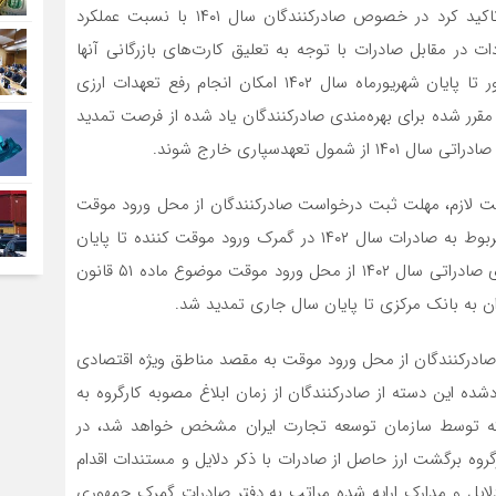
ایفای تعهدات ارزی سال ۱۴۰۱ کم لن یکن تلقی می‌شود، تاکید کرد در خصوص صادرکنندگان سال ۱۴۰۱ با نسبت عملکرد
که امکان انجام واردات در مقابل صادرات با توجه به تعلیق کارت‌های بازرگانی آنها
وجود نداشته و علیرغم تمدید مهلت بازگشت ارز سال مزبور تا پایان شهریورماه سال ۱۴۰۲ امکان انجام رفع تعهدات ارزی
 مقرر شده برای بهره‌مندی صادرکنندگان یاد شده از فرصت تمدید
تعهدسپاری خارج شوند.
اخت لازم، مهلت ثبت درخواست صادرکنندگان از محل ورود موقت
به مقصد مناطق ویژه اقتصادی انرژی و یا خارج از کشور مربوط به صادرات سال ۱۴۰۲ در گمرک ورود موقت کننده تا پایان
دی ماه و مهلت ارسال لوح فشرده حاوی اطلاعات پروانه‌های صادراتی سال ۱۴۰۲ از محل ورود موقت موضوع ماده ۵۱ قانون
ن به بانک مرکزی تا پایان سال جاری تمدید شد.
ادرکنندگان از محل ورود موقت به مقصد مناطق ویژه اقتصادی
شده این دسته از صادرکنندگان از زمان ابلاغ مصوبه کارگروه به
ه توسط سازمان توسعه تجارت ایران مشخص خواهد شد، در
ه برگشت ارز حاصل از صادرات با ذکر دلایل و مستندات اقدام
لایل و مدارک ارایه شده مراتب به دفتر صادرات گمرک جمهوری