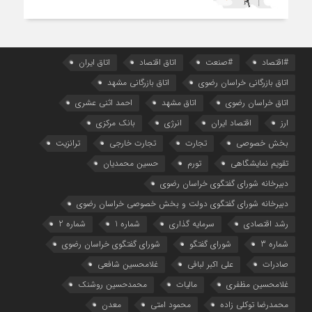
#اقتصاد
#صنعت
اتاق اقتصاد
اتاق ایران
اتاق بازرگانی خراسان رضوی
اتاق بازرگانی مشهد
اتاق خراسان رضوی
اتاق مشهد
احمد اثنی عشری
ارز
اقتصاد ایران
انرژی
بانک مرکزی
بخش خصوصی
تجارت
تجارت خارجی
ترانزیت
تقویم نمایشگاهی
تورم
حسین محمدیان
دبیرخانه شورای گفتگوی خراسان رضوی
دبیرخانه شورای گفتگوی دولت و بخش خصوصی خراسان رضوی
رشد اقتصادی
سرمایه گذاری
شماره 1
شماره 2
شماره 3
شورای گفتگو
شورای گفتگوی خراسان رضوی
صادرات
علی اکبر لبافی
غلامحسین شافعی
غلامحسین مظفری
مالیات
محمدحسین روشنک
محمدرضا توکلی زاده
محمود امتی
معدن