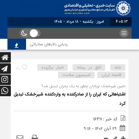
4:05:14
برابر با : Sunday - 9 August - 2026
ردیابی دلارهای صادراتی
از اصلاح مقرر
خانه
اتاق در رسانه
اخبار برگزیده
40
اقتصاد ایران
کمیسیون سلامت
تامین شیرخشک نوزادان چطور به یک بحران تبدیل شد؟
اشتباهاتی که ایران را از صادرکننده به واردکننده شیرخشک تبدیل
کرد
کد خبر : 16311
۲۹ آبان ۱۴۰۲ - ۹:۱۶