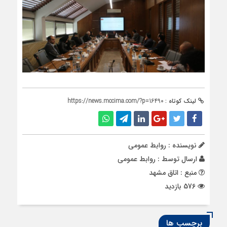
لینک کوتاه :
https://news.mccima.com/?p=16490
نویسنده : روابط عمومی
ارسال توسط :
روابط عمومی
منبع : اتاق مشهد
576 بازدید
برچسب ها