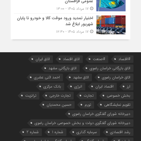
عمومی قزاقستان
۱۷ مرداد ۱۴۰۵ - ۱۳:۰۰
اختیار تمدید ورود موقت کالا و خودرو تا پایان
شهریور ابلاغ شد
۱۷ مرداد ۱۴۰۵ - ۱۲:۳۰
#اقتصاد
#صنعت
اتاق اقتصاد
اتاق ایران
اتاق بازرگانی خراسان رضوی
اتاق بازرگانی مشهد
اتاق خراسان رضوی
اتاق مشهد
احمد اثنی عشری
ارز
اقتصاد ایران
انرژی
بانک مرکزی
بخش خصوصی
تجارت
تجارت خارجی
ترانزیت
تقویم نمایشگاهی
تورم
حسین محمدیان
دبیرخانه شورای گفتگوی خراسان رضوی
دبیرخانه شورای گفتگوی دولت و بخش خصوصی خراسان رضوی
رشد اقتصادی
سرمایه گذاری
شماره 1
شماره 2