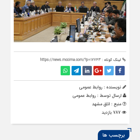
لینک کوتاه :
https://news.mccima.com/?p=17743
نویسنده : روابط عمومی
ارسال توسط :
روابط عمومی
منبع : اتاق مشهد
787 بازدید
برچسب ها