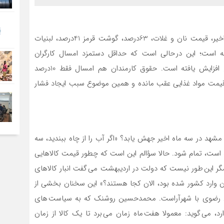
آخرین آمار مرکز آمار ایران نشان می دهد که در یک سال اخیر، قیمت نان و غلات، 63درصد، گوشت قرمز 41درصد، لبنیات
ند و شکر 60درصد افزایش یافته است؛ این در حالی است که حداقل دستمزد امسال کارگران
57درصد برای حداقل بگیران و 38درصد برای سایر سطوح افزایش یافته است. حقوق کارمندان هم امسال فقط 10درصد
شد قیمت مواد غذایی عقب مانده و همین موضوع سبب ایجاد فشار
د در سه ماه اخیر جهش یابد؟ «اگر آب را از چاه ببندید، سه
است، تمام شود. حالا سؤالم این است که چطور قیمت کالاهایی
 مگر این طور نیست که دولت در اردیبهشت می گفت انبار کالاهای
 است؟ مشخص شود کالاهایی که با ارز 4200تومان وارد کشور شده بود، الان کجا هستند؟» این سخنان بخشی از
ن رضوی با شهرآراست. محمدحسین روشنک که به سیاست های
د، می گوید: معمولا هفت ماه زمان می برد تا یک کالا از زمان