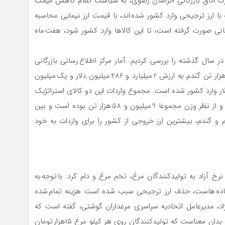
 تجارت اتاق بازرگانی خراسان رضوی، به سیاست اعلام کاهش قیمت
 با ارز ترجیحی وارد کشور شده اند، با قیمت ارز نیمایی محاسبه
جهانی صورت گرفته است، تا این کالاها وارد کشور شود، هفت ماه
ر سال گذشته را بررسی کردیم. آمار مرکز اطلاع رسانی بازرگانی
دولتی ایران نشان می دهد در سال گذشته، 7 میلیون و 75 هزار تن گندم به ارزش 2 میلیارد و 486 میلیون دلار و یک میلیون
وغن خام به ارزش 2 میلیارد و 740 میلیون دلار وارد کشور شده است. مجموع واردات این دو کالای استراتژیک
در سال 1400، از نظر ارزش جمعا 5 میلیارد و 226 میلیون دلار و از نظر وزن مجموعا 9 میلیون و 58 هزار تن بوده است و بین
و گندم، بیشترین ارز خروجی از کشور را برای واردات به خود
رخ آزاد به تولیدکنندگان مرغ، تخم مرغ و دام کرد. با توجه به
أمین نهاده هاست، حذف ارز ترجیحی سبب شده است هزینه تمام شده
اد، مدیرعامل اتحادیه سراسری مرغداران گوشتی، گفته است که
مرغ زنده در بازار حدود ۳۰هزار تومان خریداری می شود؛ این بدان معناست که تولیدکنندگان روی هر کیلو مرغ ۱۵هزار تومان