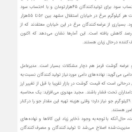
ضرر می دهند، درحالی که قیمت واقعی مرغ زنده بدون احتساب سود برای تولیدکنندگان ۴۵هزار تومان و با احتساب سود
اندک ۴۹هزار تومان است.گرانی مرغ در بازار سبب شده است هر کیلوگرم مرغ در خیابان استقلال مشهد بین 52 تا 55هزار
( 59هزار و 800تومان) عرضه شود. بسیاری از عرضه کنندگان مرغ در این خیابان معتقدند که از
دیبهشت تاکنون میزان فروش آن ها دست کم 20تا 30درصد کاهش یافته است. این آمارها نشان می دهد که اکنون
 کننده در حال زیان هستند.
عرضه گوشت قرمز هم دچار مشکلات بسیار است. مدیرعامل
دامی می گوید: نهاده های دامی مورد نیاز تولید کنندگان نسبت به
در حالی است که قیمت گوشت در بازار تقریبا با قبل از تغییر ارز
داران تحت فشار باشند. مجید مهدوی می افزاید: یک محاسبه
سرانگشتی نشان می دهد که تولید هر کیلوگرم گوشت 8 تا 9کیلو گرم جو نیاز دارد؛ وقتی هزینه تهیه این مقدار جو را در کنار
 ضرر هستند.
ال آنکه با توجه به وجود ذخایر زیاد این کالاها و نهاده های
 مدیریت شده اصلاح می شد تا تولید کنندگان و مصرف کنندگان