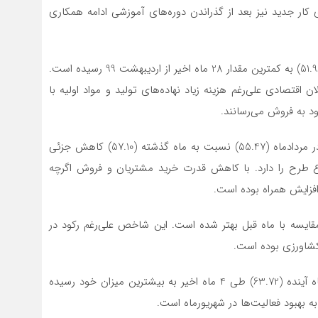
وی کار جدید نیز بعد از گذراندن دوره‌های آموزشی ادامه همکاری
شاخص قیمت محصولات تولید شده و خدمات ارائه شده (51.96) به کمترین مقدار 28 ماه اخیر از اردیبهشت 99 رسیده است.
 اقتصادی علی‌رغم هزینه زیاد نهاده‌های تولید و مواد اولیه با
د به فروش می‌رسانند.
شاخص موجودی محصول نهایی در انبار یا کارهای معوق در مردادماه (55.47) نسبت به ماه گذشته (57.10) کاهش جزئی
ع طرح را دارد. با کاهش قدرت خرید مشتریان و فروش اگرچه
فزایش همراه بوده است.
الاها یا خدمات (50.35) اندکی در مقایسه با ماه قبل بهتر شده است. این شاخص علی‌رغم رکود در
اورزی بوده است.
شاخص انتظارات در ارتباط با میزان فعالیت اقتصادی در ماه آینده (63.72) طی 4 ماه اخیر به بیشترین میزان خود رسیده
 بهبود فعالیت‌ها در شهریورماه است.