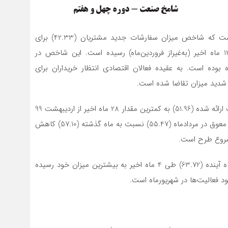
از نکات قابل‌توجه شامخ کل اقتصاد در مرداد 1401 این است که شاخص میزان سفارشات جدید مشتریان (42.33) برای
دومین ماه پیاپی رکود داشته و به کمترین میزان طی 13 ماه اخیر (به‌غیراز فروردین‌ماه) رسیده است. این شاخص در
ه است. به عقیده فعالان اقتصادی انتظار خریداران برای
دید میزان تقاضا شده است.
از سوی دیگر شاخص قیمت محصولات تولید شده و خدمات ارائه شده (51.96) به کمترین مقدار 28 ماه اخیر از اردیبهشت 99
رسیده و شاخص موجودی محصول نهایی در انبار یا کارهای معوق در مردادماه (55.47) نسبت به ماه گذشته (57.10) کاهش
 شروع طرح است.
شاخص انتظارات در ارتباط با میزان فعالیت اقتصادی در ماه آینده (63.72) طی 4 ماه اخیر به بیشترین میزان خود رسیده
ود فعالیت‌ها در شهریورماه است.