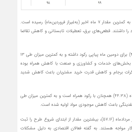
شاخص میزان فعالیت‌های کسب‌وکار در مردادماه (47.37) به کمترین مقدار 7 ماه اخیر (به‌غیراز فروردین‌ماه) رسیده است.
 داشتند. قطعی‌های برق، تعطیلات تابستانی و کاهش تقاضا
شاخص میزان سفارشات جدید مشتریان در مردادماه (42.33) برای دومین ماه پیاپی رکود داشته و به کمترین میزان طی 13
 در بخش‌های خدمات و کشاورزی و صنعت با کاهش همراه بوده
مذاکرات برجام و کاهش قدرت خرید مشتریان باعث کاهش شدید
شاخص موجودی مواد اولیه و لوازم خریداری‌شده در مردادماه (44.38) همچنان با رکود همراه است و به کمترین میزان طی
 نقدینگی باعث کاهش موجودی مواد اولیه شده است.
عدد شاخص میزان استخدام و به‌کارگیری نیروی انسانی در مردادماه (57.16)، بیشترین مقدار از ابتدای شروع طرح را ثبت
ر مواجه هستند. به گفته فعالان اقتصادی به دلیل مشکلات