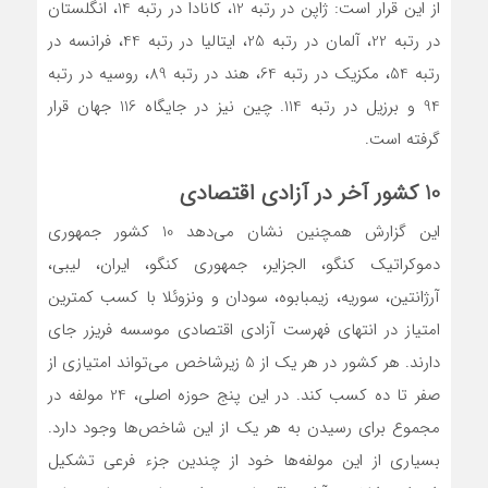
از این قرار است: ژاپن در رتبه 12، کانادا در رتبه 14، انگلستان
در رتبه 22، آلمان در رتبه 25، ایتالیا در رتبه 44، فرانسه در
رتبه 54، مکزیک در رتبه 64، هند در رتبه 89، روسیه در رتبه
94 و برزیل در رتبه 114. چین نیز در جایگاه 116 جهان قرار
گرفته است.
10 کشور آخر در آزادی اقتصادی
این گزارش همچنین نشان می‌دهد 10 کشور جمهوری
دموکراتیک کنگو، الجزایر، جمهوری کنگو، ایران، لیبی،
آرژانتین، سوریه، زیمبابوه، سودان و ونزوئلا با کسب کمترین
امتیاز در انتهای فهرست آزادی اقتصادی موسسه فریزر جای
دارند. هر کشور در هر یک از 5 زیرشاخص می‌تواند امتیازی از
صفر تا ده کسب کند. در این پنج حوزه اصلی، 24 مولفه در
مجموع برای رسیدن به هر یک از این شاخص‌ها وجود دارد.
بسیاری از این مولفه‌ها خود از چندین جزء فرعی تشکیل