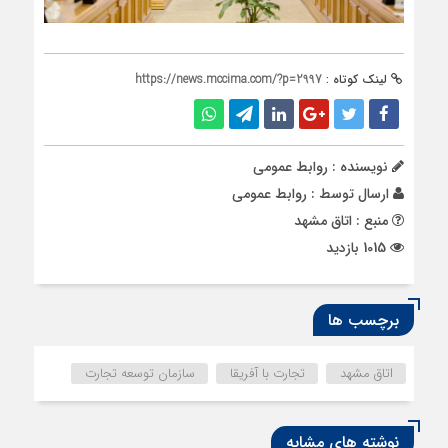
لینک کوتاه :
https://news.mccima.com/?p=2997
نویسنده : روابط عمومی
ارسال توسط :
روابط عمومی
منبع : اتاق مشهد
1015 بازدید
برچسب ها
اتاق مشهد
تجارت با آفریقا
سازمان توسعه تجارت
نوشته های مشابه