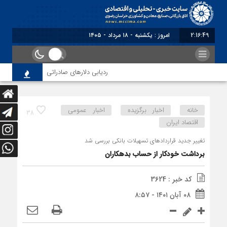
2:16:49
برابر با : Sunday - 9 August - 2026
ردیابی دلارهای صادراتی
از اصلاح مق
خانه
اخبار برگزیده
اخبار عمومی
38
اقتصاد ایران
تغییر جدید قراردادهای تسهیلات بانکی بررسی شد
برداشت خودکار از حساب‌ بدهکاران
کد خبر : 3624
۰۸ آبان ۱۴۰۱ - ۸:۵۷