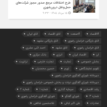
طرح اختلافات مرجع صدور مجوز شرکت‌های
حمل‌ونقل درون‌شهری
۱۵ مرداد ۱۴۰۵ - ۹:۳۳
#اقتصاد
#صنعت
اتاق اقتصاد
اتاق ایران
اتاق بازرگانی خراسان رضوی
اتاق بازرگانی مشهد
اتاق خراسان رضوی
اتاق مشهد
احمد اثنی عشری
ارز
اقتصاد ایران
انرژی
بانک مرکزی
بخش خصوصی
تجارت
تجارت خارجی
ترانزیت
تقویم نمایشگاهی
تورم
حسین محمدیان
دبیرخانه شورای گفتگوی خراسان رضوی
دبیرخانه شورای گفتگوی دولت و بخش خصوصی خراسان رضوی
رشد اقتصادی
سرمایه گذاری
شماره 1
شماره 2
شماره 3
شورای گفتگو
شورای گفتگوی خراسان رضوی
صادرات
علی اکبر لبافی
غلامحسین شافعی