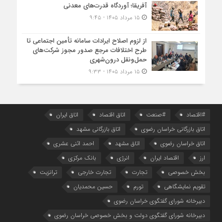
آفریقا؛ آوردگاه قدرت‌های معدنی
۱۵ مرداد ۱۴۰۵ - ۹:۴۵
از لزوم اصلاح ایرادات سامانه تأمین اجتماعی تا
طرح اختلافات مرجع صدور مجوز شرکت‌های
حمل‌ونقل درون‌شهری
۱۵ مرداد ۱۴۰۵ - ۹:۳۳
#اقتصاد
#صنعت
اتاق اقتصاد
اتاق ایران
اتاق بازرگانی خراسان رضوی
اتاق بازرگانی مشهد
اتاق خراسان رضوی
اتاق مشهد
احمد اثنی عشری
ارز
اقتصاد ایران
انرژی
بانک مرکزی
بخش خصوصی
تجارت
تجارت خارجی
ترانزیت
تقویم نمایشگاهی
تورم
حسین محمدیان
دبیرخانه شورای گفتگوی خراسان رضوی
دبیرخانه شورای گفتگوی دولت و بخش خصوصی خراسان رضوی