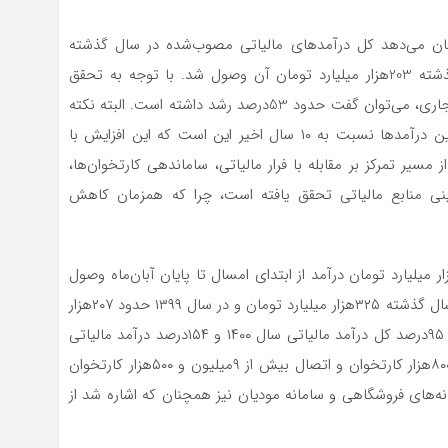
شان می‌دهد کل درآمدهای مالیاتی مصوب‌شده در سال گذشته
325هزار میلیارد تومان بوده که در 8 ماه نخست سال گذشته 203هزار میلیارد تومان آن وصول شد. با توجه به تحقق
311هزار میلیارد تومانی درآمد مالیاتی در مدت مشابه سال جاری، می‌توان گفت حدود 53درصد رشد داشته است. البته نکته
مهم در تحقق درآمدهای مالیاتی و رکوردشکنی در تحقق این درآمدها نسبت به ۱۰ سال اخیر این است که این افزایش با
مسیر تمرکز بر مقابله با فرار مالیاتی، ساماندهی کارتخوان‌ها،
نی منابع مالیاتی تحقق یافته است، چرا که همزمان کاهش
اقع از همین طریق و با شناسایی فرارهای مالیاتی ۳۱1هزار میلیارد تومان درآمد از ابتدای امسال تا پایان آبان‌ماه وصول
شد، در‌حالی‌که مجموع درآمد مالیاتی محقق‌شده کشور در سال گذشته ۳۲۵هزار میلیارد تومان و در سال ۱۳۹۹ حدود ۲۰۷هزار
میلیارد تومان بوده است. یعنی در ۸‌ماهه سال ۱۴۰۱، معادل ۹۵درصد کل درآمد مالیاتی سال ۱۴۰۰ و ۱۵۴درصد درآمد مالیاتی
سال ۱۳۹۹ وصول شده است.ساماندهی حدود ۱۸میلیون و ۸۰۰هزار کارتخوان و اتصال بیش از ۹میلیون و ۵۰۰هزار کارتخوان
الیاتی در راستای اجرای ماده ۱۱ قانون پایانه‌های فروشگاهی و سامانه مودیان نیز همچنان که اشاره شد از