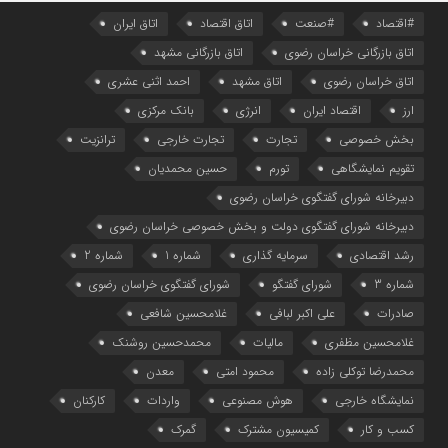
#اقتصاد
#صنعت
اتاق اقتصاد
اتاق ایران
اتاق بازرگانی خراسان رضوی
اتاق بازرگانی مشهد
اتاق خراسان رضوی
اتاق مشهد
احمد اثنی عشری
ارز
اقتصاد ایران
انرژی
بانک مرکزی
بخش خصوصی
تجارت
تجارت خارجی
ترانزیت
تقویم نمایشگاهی
تورم
حسین محمدیان
دبیرخانه شورای گفتگوی خراسان رضوی
دبیرخانه شورای گفتگوی دولت و بخش خصوصی خراسان رضوی
رشد اقتصادی
سرمایه گذاری
شماره 1
شماره 2
شماره 3
شورای گفتگو
شورای گفتگوی خراسان رضوی
صادرات
علی اکبر لبافی
غلامحسین شافعی
غلامحسین مظفری
مالیات
محمدحسین روشنک
محمدرضا توکلی زاده
محمود امتی
معدن
نمایشگاه خارجی
هوش مصنوعی
واردات
کارکنان
کسب و کار
کمیسیون مشترک
گمرک