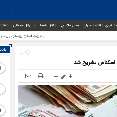
اد ایران
اقتصاد جهان
چند رسانه ای
اتاق اقتصاد
پرتال خدماتی
nglish
از ضرورت اصلاح رویه‌های بازرسی تا لزوم اص
یادد
36
 اسکناس تشریح شد