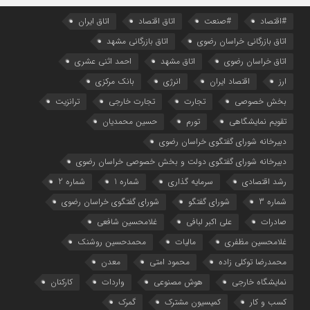
#اقتصاد
#صنعت
اتاق اقتصاد
اتاق ایران
اتاق بازرگانی خراسان رضوی
اتاق بازرگانی مشهد
اتاق خراسان رضوی
اتاق مشهد
احمد اثنی عشری
ارز
اقتصاد ایران
انرژی
بانک مرکزی
بخش خصوصی
تجارت
تجارت خارجی
ترانزیت
تقویم نمایشگاهی
تورم
حسین محمدیان
دبیرخانه شورای گفتگوی خراسان رضوی
دبیرخانه شورای گفتگوی دولت و بخش خصوصی خراسان رضوی
رشد اقتصادی
سرمایه گذاری
شماره 1
شماره 2
شماره 3
شورای گفتگو
شورای گفتگوی خراسان رضوی
صادرات
علی اکبر لبافی
غلامحسین شافعی
غلامحسین مظفری
مالیات
محمدحسین روشنک
محمدرضا توکلی زاده
محمود امتی
معدن
نمایشگاه خارجی
هوش مصنوعی
واردات
کارکنان
کسب و کار
کمیسیون مشترک
گمرک