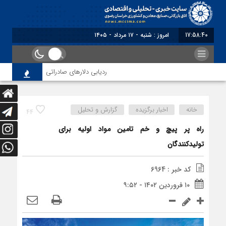
17:58:40
برابر با : Saturd
ردیابی دلارهای صادراتی
از اصلاح م
خانه
اخبار برگزیده
گزارش و تحلیل
44
راه پر پیچ و خم تامین مواد اولیه برای
تولیدکنندگان
کد خبر : 6964
۱۰ فروردین ۱۴۰۲ - ۹:۵۲