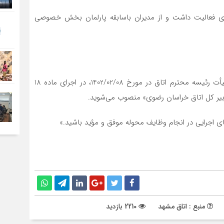
ضوی فعالیت داشت و از مدیران باسابقه پارلمان بخش خصوصی
«با عنایت به تجـارب و تعهد جنابعالی و نظر به مصوبه هیأت رئیسه محترم اتاق در مورخ 1402/02/08، در اجرای ماده 18
دبیر کل اتاق خراسان رضوی» منصوب می‌­شوید.
ای اجرایی در انجام وظایف محوله موفق و مؤید باشید.»
منبع : اتاق مشهد
2210 بازدید