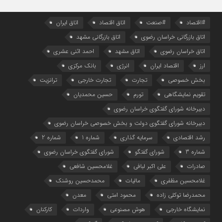
#اقتصاد
#صنعت
اتاق اقتصاد
اتاق ایران
اتاق بازرگانی خراسان رضوی
اتاق بازرگانی مشهد
اتاق خراسان رضوی
اتاق مشهد
احمد اثنی عشری
ارز
اقتصاد ایران
انرژی
بانک مرکزی
بخش خصوصی
تجارت
تجارت خارجی
ترانزیت
تقویم نمایشگاهی
تورم
حسین محمدیان
دبیرخانه شورای گفتگوی خراسان رضوی
دبیرخانه شورای گفتگوی دولت و بخش خصوصی خراسان رضوی
رشد اقتصادی
سرمایه گذاری
شماره 1
شماره 2
شماره 3
شورای گفتگو
شورای گفتگوی خراسان رضوی
صادرات
علی اکبر لبافی
غلامحسین شافعی
غلامحسین مظفری
مالیات
محمدحسین روشنک
محمدرضا توکلی زاده
محمود امتی
معدن
نمایشگاه خارجی
هوش مصنوعی
واردات
کارکنان