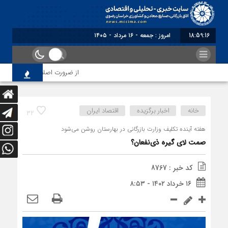
18:59:17
برابر با : Friday - 7 August - 2026
از ضرورت اصلاح رویه‌های بازرسی ت
خانه
اخبار برگزیده
اقتصاد ایران
32
هفته آینده تکلیف وزارت بازرگانی در بهارستان روشن می‌شود
صمت لای گیره ذی‌نفعان؟
کد خبر : 8767
۱۶ خرداد ۱۴۰۲ - ۸:۵۳