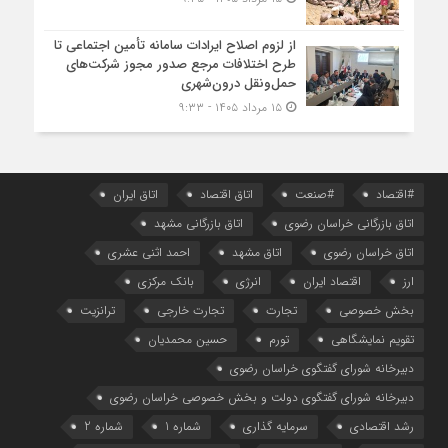
از لزوم اصلاح ایرادات سامانه تأمین اجتماعی تا
طرح اختلافات مرجع صدور مجوز شرکت‌های
حمل‌ونقل درون‌شهری
۱۵ مرداد ۱۴۰۵ - ۹:۳۳
#اقتصاد
#صنعت
اتاق اقتصاد
اتاق ایران
اتاق بازرگانی خراسان رضوی
اتاق بازرگانی مشهد
اتاق خراسان رضوی
اتاق مشهد
احمد اثنی عشری
ارز
اقتصاد ایران
انرژی
بانک مرکزی
بخش خصوصی
تجارت
تجارت خارجی
ترانزیت
تقویم نمایشگاهی
تورم
حسین محمدیان
دبیرخانه شورای گفتگوی خراسان رضوی
دبیرخانه شورای گفتگوی دولت و بخش خصوصی خراسان رضوی
رشد اقتصادی
سرمایه گذاری
شماره 1
شماره 2