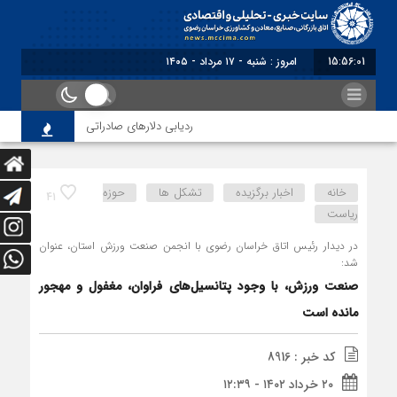
15:56:02
برابر با : Saturday - 8 August - 2026
ردیابی دلارهای صادراتی
از اصلاح مقر
خانه
اخبار برگزیده
تشکل ها
حوزه
41
ریاست
در دیدار رئیس اتاق خراسان رضوی با انجمن صنعت ورزش استان، عنوان
شد:
صنعت ورزش، با وجود پتانسیل‌های فراوان، مغفول و مهجور
مانده است
کد خبر : 8916
۲۰ خرداد ۱۴۰۲ - ۱۲:۳۹