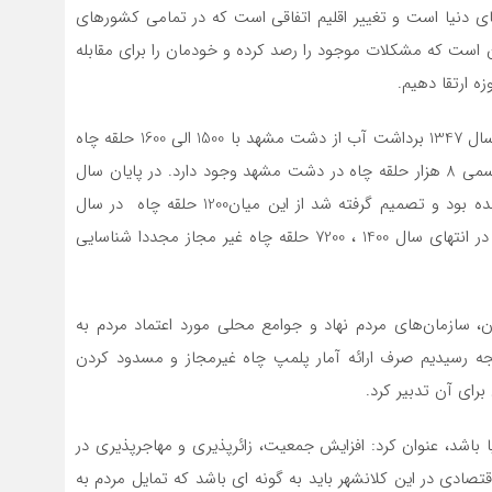
نیا است و تغییر اقلیم اتفاقی است که در تمامی کشورهای
آن است که مشکلات موجود را رصد کرده و خودمان را برای مقابله
زه ارتقا دهیم.
عضو هیات علمی دانشگاه فردوسی مشهد خاطرنشان کرد: سال 1347 برداشت آب از دشت مشهد با 1500 الی 1600 حلقه چاه
ممنوعه شد این در حالی است که در شرایط فعلی به طور رسمی 8 هزار حلقه چاه در دشت مشهد وجود دارد. در پایان سال
1399 در خراسان رضوی بیش از6800 حلقه چاه شناسایی شده بود و تصمیم گرفته شد از این میان1200 حلقه چاه در سال
1400 پلمپ شود که بالغ بر 1300 حلقه چاه مسدود شد؛ اما در انتهای سال 1400 ، 7200 حلقه چاه غیر مجاز مجددا شناسایی
ن، سازمان‌های مردم نهاد و جوامع محلی مورد اعتماد مردم به
یجه رسیدیم صرف ارائه آمار پلمپ چاه غیرمجاز و مسدود کردن
رای آن تدبیر کرد.
یا باشد، عنوان کرد: افزایش جمعیت، زائرپذیری و مهاجرپذیری در
ادی در این کلانشهر باید به گونه ای باشد که تمایل مردم به