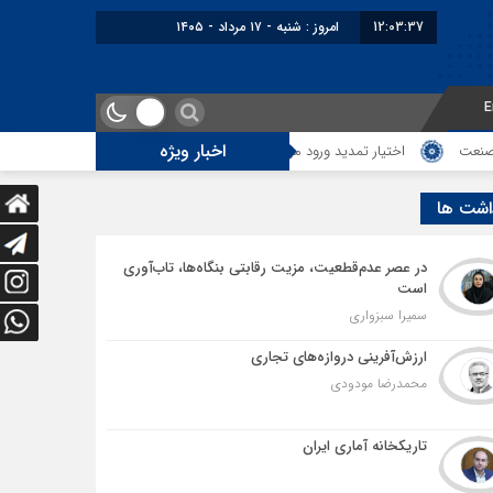
12:03:38
برابر با : Saturday - 8 August - 2026
E
اخبار ویژه
ید ورود موقت کالا و خودرو تا پایان شهریور ابلاغ شد
تمدید امکان استفادۀ واردکن
اشت ها
در عصر عدم‌قطعیت، مزیت رقابتی بنگاه‌ها، تاب‌آوری
است
سمیرا سبزواری
ارزش‌آفرینی دروازه‌های تجاری
محمدرضا مودودی
تاریکخانه آماری ایران