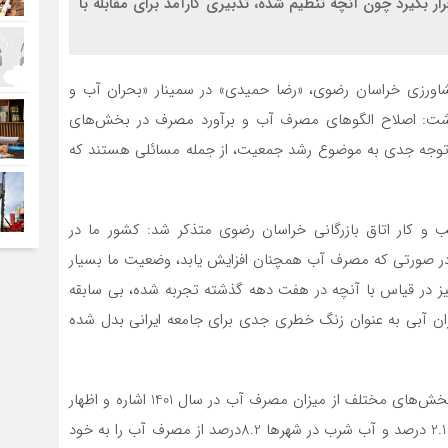
رار بگیرد چون آنچه تنظیم شده، تدبیری کارآمد برای مقابله با
کشاورزی خراسان رضوی، «رضا حمیدی» در سمینار «بحران آب و
 داشت: اصلاح الگوهای مصرف آب و برآورد مصرف در بخش‌های
 توجه جدی به موضوع رشد جمعیت، از جمله مسائلی هستند که
 کار اتاق بازرگانی خراسان رضوی متذکر شد: کشور ما در
در صورتی که مصرف آب همچنان افزایش یابد، وضعیت ما بسیار
یز در قیاس با آنچه در هفت دهه گذشته تجربه شده، بی سابقه
ران آبی به عنوان زنگ خطری جدی برای جامعه ایرانی بدل شده
وی با اشاره به تنش آبی در حدود 300 شهر ایران، به سهم بخش‌های مختلف از میزان مصرف آب در سال 1401 اشاره و اظهار
کرد: بخش کشاورزی 89.7 درصد مصرف آب، بخش صنعت 2.1 درصد و آب شرب در شهرها 8.2درصد از مصرف آب را به خود