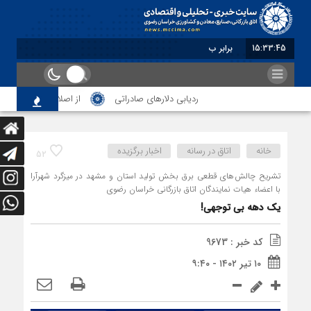
15:33:46
برابر با : Saturday - 8 August - 2026
ردیابی دلارهای صادراتی
از اصلاح مقررات بانکی و ار
خانه
اتاق در رسانه
اخبار برگزیده
52
تشریح چالش های قطعی برق بخش تولید استان و مشهد در میزگرد شهرآرا
با اعضاء هیات نمایندگان اتاق بازرگانی خراسان رضوی
یک دهه بی توجهی!
کد خبر : 9673
۱۰ تیر ۱۴۰۲ - ۹:۴۰