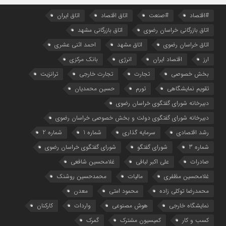
#اقتصاد
#صنعت
اتاق اقتصاد
اتاق ایران
اتاق بازرگانی خراسان رضوی
اتاق بازرگانی مشهد
اتاق خراسان رضوی
اتاق مشهد
احمد اثنی عشری
ارز
اقتصاد ایران
انرژی
بانک مرکزی
بخش خصوصی
تجارت
تجارت خارجی
ترانزیت
تقویم نمایشگاهی
تورم
حسین محمدیان
دبیرخانه شورای گفتگوی خراسان رضوی
دبیرخانه شورای گفتگوی دولت و بخش خصوصی خراسان رضوی
رشد اقتصادی
سرمایه گذاری
شماره 1
شماره 2
شماره 3
شورای گفتگو
شورای گفتگوی خراسان رضوی
صادرات
علی اکبر لبافی
غلامحسین شافعی
غلامحسین مظفری
مالیات
محمدحسین روشنک
محمدرضا توکلی زاده
محمود امتی
معدن
نمایشگاه خارجی
هوش مصنوعی
واردات
کارکنان
کسب و کار
کمیسیون مشترک
گمرک