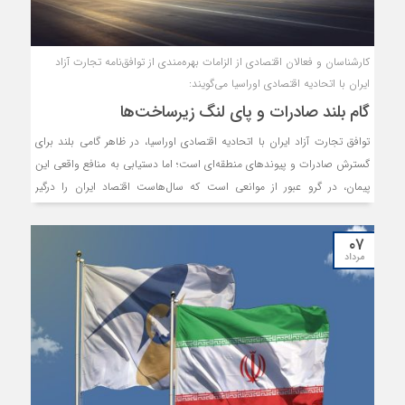
کارشناسان و فعالان اقتصادی از الزامات بهره‌مندی از توافق‌نامه تجارت آزاد
ایران با اتحادیه اقتصادی اوراسیا می‌گویند:
گام بلند صادرات و پای لنگ زیرساخت‌ها
توافق تجارت آزاد ایران با اتحادیه اقتصادی اوراسیا، در ظاهر گامی بلند برای
گسترش صادرات و پیوندهای منطقه‌ای است؛ اما دستیابی به منافع واقعی این
پیمان، در گرو عبور از موانعی است که سال‌هاست اقتصاد ایران را درگیر
کرده‌اند؛ از ضعف مزمن زیرساخت‌های لجستیکی و محدودیت‌های بانکی گرفته
تا فقدان سیاست‌های پایدار صادراتی و ناآشنایی فعالان اقتصادی با
۰۷
استانداردهای بازارهای هدف. این گزارش، به واکاوی ابعاد این فرصت راهبردی
مرداد
و چالش‌های پیش‌روی آن از زبان کارشناسان و نمایندگان بخش خصوصی
می‌پردازد.