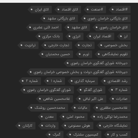
#اقتصاد
#صنعت
اتاق اقتصاد
اتاق ایران
اتاق بازرگانی خراسان رضوی
اتاق بازرگانی مشهد
اتاق خراسان رضوی
اتاق مشهد
احمد اثنی عشری
ارز
اقتصاد ایران
انرژی
بانک مرکزی
بخش خصوصی
تجارت
تجارت خارجی
ترانزیت
تقویم نمایشگاهی
تورم
حسین محمدیان
دبیرخانه شورای گفتگوی خراسان رضوی
دبیرخانه شورای گفتگوی دولت و بخش خصوصی خراسان رضوی
رشد اقتصادی
سرمایه گذاری
شماره 1
شماره 2
شماره 3
شورای گفتگو
شورای گفتگوی خراسان رضوی
صادرات
علی اکبر لبافی
غلامحسین شافعی
غلامحسین مظفری
مالیات
محمدحسین روشنک
محمدرضا توکلی زاده
محمود امتی
معدن
نمایشگاه خارجی
هوش مصنوعی
واردات
کارکنان
کسب و کار
کمیسیون مشترک
گمرک