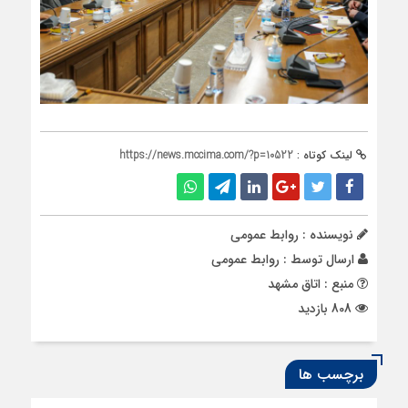
لینک کوتاه :
https://news.mccima.com/?p=10522
نویسنده : روابط عمومی
ارسال توسط :
روابط عمومی
منبع : اتاق مشهد
808 بازدید
برچسب ها