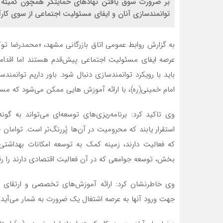
بر ضرورت سوق یافتن نهادهای حمایتگر همچون کمیته ا
توانمندسازی آنان و ایفای مسئولیت اجتماعی از سوی کارآ
به گزارش روابط عمومی اتاق بازرگانی مشهد، «محمدرضا توک
عرصه ایفای مسئولیت اجتماعی پیش‌قدم هستند اما اقداما
باید با رویکرد توانمندسازی دنبال شود. باور داریم توان
امام خمینی(ره)، با ارائه آموزش هایی ممکن می‌شود که مسیر
وی تاکید کرد: برنامه‌ریزی‌های توسعه‌ای می‌تواند به 
استقرار یابند که محرومیت در آن‌ها پُررنگ‌تر است. توامان
که فعالیت دارند، زمینه کمک به توسعه امکانات بهداشتی
بخش، توسعه جوامعی که در آن فعالیت اقتصادی دارند را رقم
وی خاطرنشان کرد: ارائه آموزش‌های تخصصی و ارتقای 
جهت ورود آنها به عرصه اشتغال یک ضرورت به شمار می‌آید و