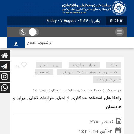
13:54:14
برابر با : Friday - 7 August - 2026
از ضرورت اصلاح رویه‌های بازرسی تا لزو
خانه
اخبار برگزیده
بین الملل
48
کمیسیون توسعه صادرات غیرنفتی
کمیسیون
مدیریت واردات
در همایش «بایدها و نبایدهای تجارت با عربستان» بررسی شد؛
راهکارهای استفاده حداکثری از احیای مراودات تجاری ایران و
عربستان
کد خبر : 15178
۰۳ آبان ۱۴۰۲ - ۹:۵۴