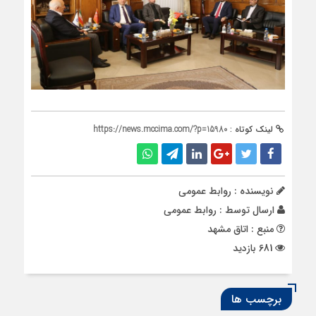
لینک کوتاه :
https://news.mccima.com/?p=15980
نویسنده : روابط عمومی
ارسال توسط :
روابط عمومی
منبع : اتاق مشهد
681 بازدید
برچسب ها