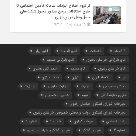
از لزوم اصلاح ایرادات سامانه تأمین اجتماعی تا
طرح اختلافات مرجع صدور مجوز شرکت‌های
حمل‌ونقل درون‌شهری
۱۵ مرداد ۱۴۰۵ - ۹:۳۳
#اقتصاد
#صنعت
اتاق اقتصاد
اتاق ایران
اتاق بازرگانی خراسان رضوی
اتاق بازرگانی مشهد
اتاق خراسان رضوی
اتاق مشهد
احمد اثنی عشری
ارز
اقتصاد ایران
انرژی
بانک مرکزی
بخش خصوصی
تجارت
تجارت خارجی
ترانزیت
تقویم نمایشگاهی
تورم
حسین محمدیان
دبیرخانه شورای گفتگوی خراسان رضوی
دبیرخانه شورای گفتگوی دولت و بخش خصوصی خراسان رضوی
رشد اقتصادی
سرمایه گذاری
شماره 1
شماره 2
شماره 3
شورای گفتگو
شورای گفتگوی خراسان رضوی