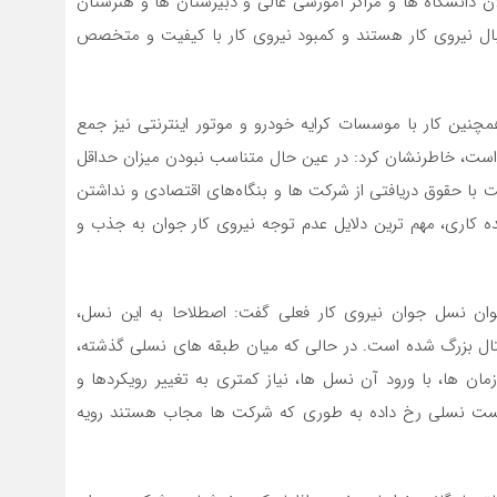
لان دانشگاه ها و مراکز آموزشی عالی و دبیرستان ها و هنرستان
ل نیروی کار هستند و کمبود نیروی کار با کیفیت و متخصص
همچنین کار با موسسات کرایه خودرو و موتور اینترنتی نیز جمع
 است، خاطرنشان کرد: در عین حال متناسب نبودن میزان حداقل
 با حقوق دریافتی از شرکت ها و بنگاه‌های اقتصادی و نداشتن
ده کاری، مهم ترین دلایل عدم توجه نیروی کار جوان به جذب و
ه به متولدین سال های 1375 تا 1385 به عنوان نسل جوان نیروی کار فعلی گفت: اصطلاحا به این نسل،
یجیتال بزرگ شده است. در حالی که میان طبقه های نسلی گذشته،
 ها، با ورود آن نسل ها، نیاز کمتری به تغییر رویکردها و
ع انسانی خود می دیدند، با ورود نسل Z ، گسست نسلی رخ داده به طوری که شرکت ها مجاب هستند رویه